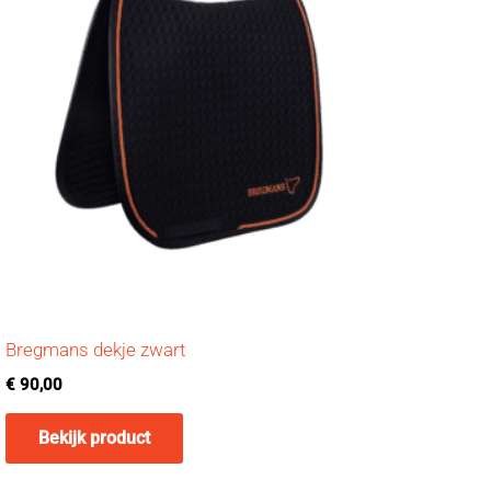
Bregmans dekje zwart
€
90,00
Bekijk product