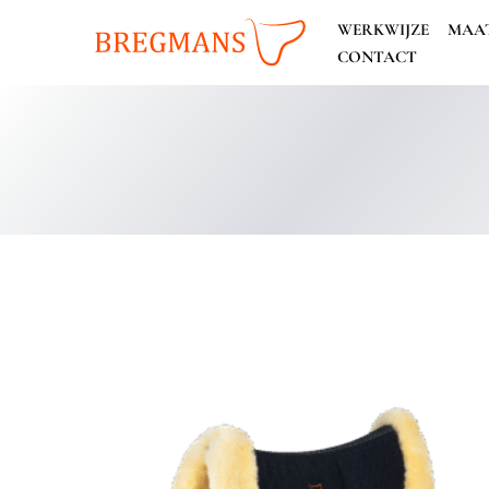
Ga
WERKWIJZE
MAA
naar
CONTACT
de
inhoud